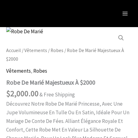
De
Aller
Marié
Au
Majestueux
Contenu
À
$2000
Quantité
De
Robe
De
Accueil
/
Vêtements
/
Robes
/ Robe De Marié Majestueux À
Marié
$2000
Majestueux
À
Vêtements
,
Robes
$2000
Robe De Marié Majestueux À $2000
$
2,000.00
& Free Shipping
Découvrez Notre Robe De Marié Princesse, Avec Une
Jupe Volumineuse En Tulle Ou En Satin, Idéale Pour Un
Mariage De Conte De Fées. Alliant Élégance Royale Et
Confort, Cette Robe Met En Valeur La Silhouette De