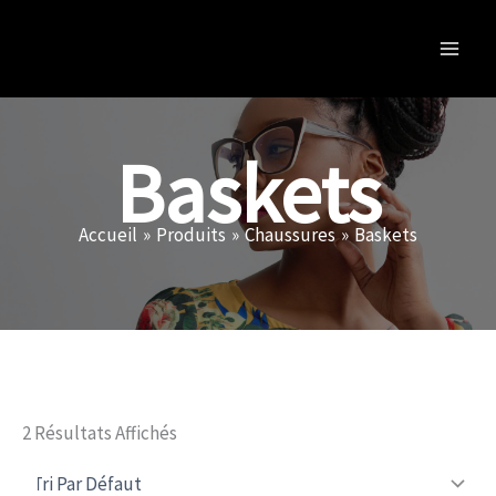
Aller
Au
Contenu
Baskets
Accueil
Produits
Chaussures
Baskets
2 Résultats Affichés