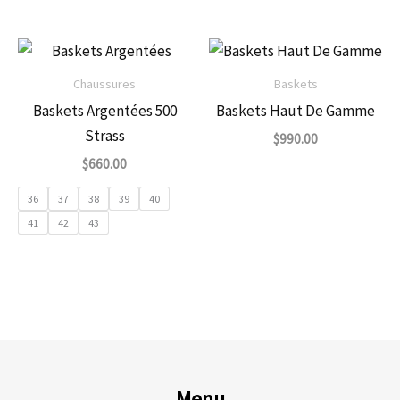
Chaussures
Baskets
Baskets Argentées 500
Baskets Haut De Gamme
Strass
$
990.00
$
660.00
36
37
38
39
40
41
42
43
Menu