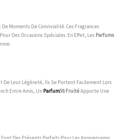
t De Moments De Convivialité. Ces Fragrances
our Des Occasions Spéciales. En Effet, Les
Parfums
enne.
t De Leur Légèreté, Ils Se Portent Facilement Lors
unch Entre Amis, Un
Parfum
58 Fruité
Apporte Une
ont Des Présents Parfaits Pour Les Anniversaires,