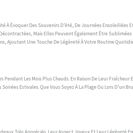
ité À Évoquer Des Souvenirs D’été, De Journées Ensoleillées E
 Décontractées, Mais Elles Peuvent Également Être Sublimées P
ns, Ajoutant Une Touche De Légèreté À Votre Routine Quotidi
s Pendant Les Mois Plus Chauds. En Raison De Leur Fraîcheur E
 Soirées Estivales. Que Vous Soyez À La Plage Ou Lors D’un Br
eaux Très Appréciés. Leur Aspect Joyeux Et Leur Légèreté En F