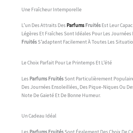
Une Fraîcheur Intemporelle
L’un Des Attraits Des
Parfums
Fruités
Est Leur Capac
Légères Et Fraîches Sont Idéales Pour Les Journées
Fruités
S’adaptent Facilement À Toutes Les Situatio
Le Choix Parfait Pour Le Printemps Et L’été
Les
Parfums Fruités
Sont Particulièrement Populaire
Des Journées Ensoleillées, Des Pique-Niques Ou Des
Note De Gaieté Et De Bonne Humeur.
Un Cadeau Idéal
Les
Parfums Fruités
Sont Également Des Choix De Cad