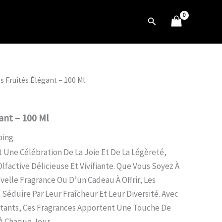
Élégant
-
Rechercher
100
Ml
s Fruités Élégant – 100 Ml
ant – 100 Ml
ping
 Une Célébration De La Joie Et De La Légèreté,
lfactive Délicieuse Et Vivifiante. Que Vous Soyez À
elle Fragrance Ou D’un Cadeau À Offrir, Les
Séduire Par Leur Fraîcheur Et Leur Diversité. Avec
atants, Ces Fragrances Apportent Une Touche De
À Chaque Jour.